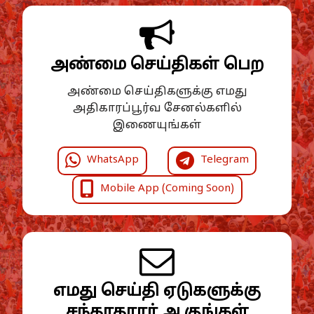
அண்மை செய்திகள் பெற
அண்மை செய்திகளுக்கு எமது
அதிகாரப்பூர்வ சேனல்களில்
இணையுங்கள்
WhatsApp
Telegram
Mobile App (Coming Soon)
எமது செய்தி ஏடுகளுக்கு
சந்தாதாரர் ஆகுங்கள்