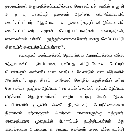
தலைவர்கள் அனுமதிக்கப்படவில்லை. கௌதம் புத் நகரில் ஏ ஐ சி 
சி டி யு மாவட்டத் தலைவர் அமர்சிங் வீட்டுக்காவலில் 
வைக்கப்பட்டார். அதுபோல, பல தலைவர்களும் வீட்டுக்காவலில் 
வைக்கப்பட்டனர். சமூகச் செயற்பாட்டாளர்கள், கலைஞர்கள், 
மாணவர்கள் உள்ளிட்ட நூற்றுக்கணக்கானோர் கைது செய்யப்பட்டு 
சிறையில் அடைக்கப்பட்டுள்ளனர்.
தலைநகர் மண்டலத்தில் தொடங்கிய போராட்டத்தின் வீச்சு, 
உத்தரகாண்ட் மாநிலம் வரை பரவியது. வீட்டு வேலை  செய்யும் 
பெண்களும் கண்ணியமான ஊதியம் வேண்டும் என வீதிகளில் 
இறங்கினர். குரு கிராம், மானேசர் தொழில் பகுதிகளில் உள்ள 
ஹோண்டா, முஞ்சல் ஆட்டோ, ரிசா டெக்ஸ்டைல்ஸ், சத்யம் ஆட்டோ, 
பிரிக்கால் தொழிலாளர்கள் ஊதிய உயர்வு கோரி ஆலை 
வாயில்களில் முதலில் அணி திரண்டனர். கோரிக்கைகளை 
நிர்வாகம் ஏற்காததால் அவர்கள் சாலைகளுக்கு வந்தனர். 
அமைதியான முறையில் போராட்டம் நடத்தியவர்கள் மீது 
காவல்துறை அடாவடியாக தடியடி, கண்ணீர் புகை வீச்சு நடத்தி 