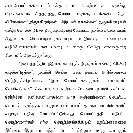
கண்ணோட்டத்தில் பார்ப்பதற்கு மாறாக, அவற்றை சட்ட ஒழுங்கு 
பிரச்சனையாக சித்தரித்து, போராட்டங்களுக்குப் பின்னால் ‘தேச 
விரோதிகள்’ இருக்கிறார்கள், ‘அர்ப்பன் நக்சல்கள்’ இருக்கிறார்கள் 
என்று சொல்லி திசை திருப்புவதோடு போராட்ட முன்னணிகளையும் 
ஆதரவாக செயல்படுபவர்களையும் மட்டுமல்ல, மாணவர்கள் 
வழிப்போக்கர்கள் என பலரையும் கைது செய்து காவல்துறை 
சிறையில் அடைத்துள்ளது.
அனைத்திந்திய நீதிக்கான வழக்கறிஞர்கள் சங்க ( AILAJ) 
வழக்கறிஞர்கள் முயற்சி செய்து முதல் தகவல் அறிக்கையை 
பெற்றிருக்கிறார்கள். அதில் போராட்டக்காரர்கள், பிணையில் 
வெளிவந்து விடக்கூடாது என்பதற்காக கொலை முயற்சி, கூட்டாக 
சேர்ந்தோ, தனித்தனியாகவோ அரசு அதிகாரிகளை செயல்பட 
விடாமல் தடுத்தது, வன்முறையில் ஈடுபட்டது என பல பிரிவுகளில் 
வழக்கு பதிவு செய்யப்பட்டுள்ளது. போராட்டத்தில் ஈடுபட்ட 
தொழிலாளர்கள் எந்த தொழிற்சங்கத்திலும் உறுப்பினர்களாக 
இல்லை. இதுவரை எந்தப் போராட்டத்திலும் பங்கு பெற்றதும் 