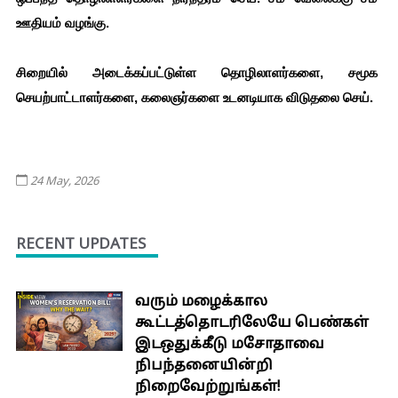
ஊதியம் வழங்கு.
சிறையில் அடைக்கப்பட்டுள்ள தொழிலாளர்களை, சமூக 
செயற்பாட்டாளர்களை, கலைஞர்களை உடனடியாக விடுதலை செய்.
24 May, 2026
RECENT UPDATES
வரும் மழைக்கால
கூட்டத்தொடரிலேயே பெண்கள்
இடஒதுக்கீடு மசோதாவை
நிபந்தனையின்றி
நிறைவேற்றுங்கள்!