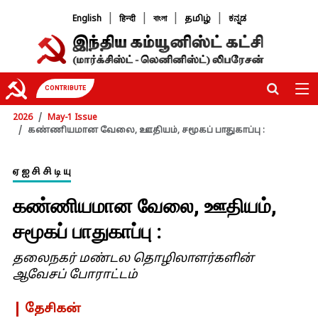
|
|
|
|
English
हिन्दी
বাংলা
தமிழ்
ಕನ್ನಡ
CONTRIBUTE
2026
May-1 Issue
கண்ணியமான வேலை, ஊதியம், சமூகப் பாதுகாப்பு :
ஏ ஐ சி சி டி யு
கண்ணியமான வேலை, ஊதியம்,
சமூகப் பாதுகாப்பு :
தலைநகர் மண்டல தொழிலாளர்களின்
ஆவேசப் போராட்டம்
தேசிகன்