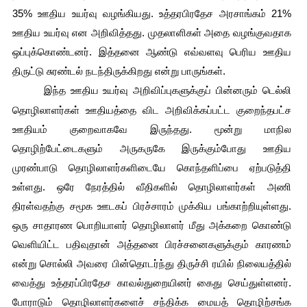
35% ஊதிய உயர்வு வழங்கியது. உத்தரபிரதேச அரசாங்கம் 21% 
ஊதிய உயர்வு என அறிவித்தது. முதலாளிகள் அதை வழங்குவதாக 
ஒப்புக்கொண்டனர். இத்தனை ஆண்டு எவ்வளவு பெரிய ஊதிய 
திருட்டு சுரண்டல் நடந்திருக்கிறது என்று பாருங்கள்.
இந்த ஊதிய உயர்வு அறிவிப்புகளுக்குப் பின்னரும் டெல்லி 
தொழிலாளர்கள் ஊதியத்தை விட அறிவிக்கப்பட்ட குறைந்தபட்ச 
ஊதியம் குறைவாகவே இருந்தது. மூன்று மாநில 
தொழிற்பேட்டைகளும் அருகருகே இருக்கும்போது ஊதிய 
முரண்பாடு தொழிலாளர்களிடையே கொந்தளிப்பை ஏற்படுத்தி 
உள்ளது. ஒரே நேரத்தில் வீதிகளில் தொழிலாளர்கள் அணி 
திரள்வதற்கு சமூக ஊடகப் பிரச்சாரம் முக்கிய பங்காற்றியுள்ளது. 
ஒரு சாதாரண பொறியாளர் தொழிலாளர் மீது அக்கறை கொண்டு 
வெளியிட்ட பதிவுதான் அத்தனை பிரச்சனைகளுக்கும் காரணம் 
என்று சொல்லி அவரை பின்தொடர்ந்து திருச்சி ரயில் நிலையத்தில் 
வைத்து உத்தரப்பிரதேச காவல்துறையினர் கைது செய்துள்ளனர். 
போராடும் தொழிலாளர்களைச் சந்திக்க மையத் தொழிற்சங்க 