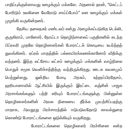
பாதிப்புக்குள்ளாவது உழைக்கும் மக்களே. அதனால் தான், “கெட்டப் 
போரிடும் உலகினை வேரோடு சாய்ப்போம்” என உழைக்கும் மக்கள் 
முழங்கி வருகின்றனர்.
தேசிய தலைநகர் மண்டலம் என்று அழைக்கப்படுகிற டெல்லி, 
குருகிராம், மானேசர், நோய்டா தொழிற்சாலைப் பகுதிகளில் கடந்த 
பிப்ரவரி முதலே தொழிலாளர்கள் போராட்டக் கொடியை உயர்த்தத் 
துவங்கினர். ஏப்ரல் மாதத்தில் பல்லாயிரக்கணக்கானோர் வீதிக்கு 
வந்தனர். இந்த லட்சோப லட்சம் உழைக்கும் மக்களின் வாழ்நிலை 
பொதுச் சமூக வெளிச்சத்திற்கு வந்திருக்கிறது. ஊடக கவனமும் 
பெற்றுள்ளது. ஒன்றிய மோடி அரசும், உத்தரப்பிரதேசம், 
ஹரியானாவில் ஆட்சியில் இருக்கும் இரட்டை எஞ்சின் பாஜக 
அரசாங்கங்களும் பற்றி எரியும் போராட்டங்களுக்கு பின்னுள்ள 
தொழிலாளர்களின் அவல நிலையை தீர்க்க முயற்சிப்பதற்கு 
மாறாக, அவதூறு பிரச்சாரத்தில் ஈடுபடுவதோடு காவல்துறை 
கொண்டு போராட்டங்களை ஒடுக்கியும் வருகிறது.
போராட்டங்களை தொழிலாளர் பிரச்சினை என்ற 