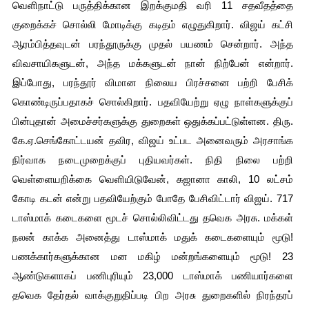
வெளிநாட்டு பருத்திக்கான இறக்குமதி வரி 11 சதவீதத்தை 
குறைக்கச் சொல்லி மோடிக்கு கடிதம் எழுதுகிறார். விஜய் கட்சி 
ஆரம்பித்தவுடன் பரந்தூருக்கு முதல் பயணம் சென்றார். அந்த 
விவசாயிகளுடன், அந்த மக்களுடன் நான் நிற்பேன் என்றார். 
இப்போது, பரந்தூர் விமான நிலைய பிரச்சனை பற்றி பேசிக் 
கொண்டிருப்பதாகச் சொல்கிறார். பதவியேற்று ஏழு நாள்களுக்குப் 
பின்புதான் அமைச்சர்களுக்கு துறைகள் ஒதுக்கப்பட்டுள்ளன. திரு. 
கே.ஏ.செங்கோட்டயன் தவிர, விஜய் உட்பட அனைவரும் அரசாங்க 
நிர்வாக நடைமுறைக்குப் புதியவர்கள். நிதி நிலை பற்றி 
வெள்ளையறிக்கை வெளியிடுவேன், கஜானா காலி, 10 லட்சம் 
கோடி கடன் என்று பதவியேற்கும் போதே பேசிவிட்டார் விஜய். 717 
டாஸ்மாக் கடைகளை மூடச் சொல்லிவிட்டது தவெக அரசு. மக்கள் 
நலன் காக்க அனைத்து டாஸ்மாக் மதுக் கடைகளையும் மூடு! 
பணக்கார்களுக்கான மன மகிழ் மன்றங்களையும் மூடு! 23 
ஆண்டுகளாகப் பணிபுரியும் 23,000 டாஸ்மாக் பணியார்களை 
தவெக தேர்தல் வாக்குறுதிப்படி பிற அரசு துறைகளில் நிரந்தரப் 