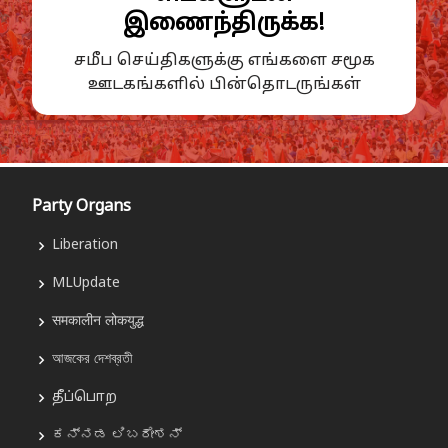
இணைந்திருக்க!
சமீப செய்திகளுக்கு எங்களை சமூக
ஊடகங்களில் பின்தொடருங்கள்
Party Organs
Liberation
MLUpdate
समकालीन लोकयुद्ध
আজকের দেশব্রতী
தீப்பொற
ಕನ್ನಡ ಲಿಬರೇಶನ್