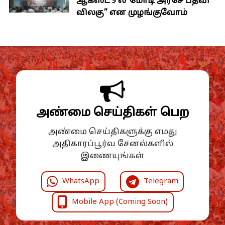
ஆகஸ்ட் 9 ல்“மோடி அரசே பதவி
விலகு” என முழங்குவோம்
அண்மை செய்திகள் பெற
அண்மை செய்திகளுக்கு எமது
அதிகாரப்பூர்வ சேனல்களில்
இணையுங்கள்
WhatsApp
Telegram
Mobile App (Coming Soon)