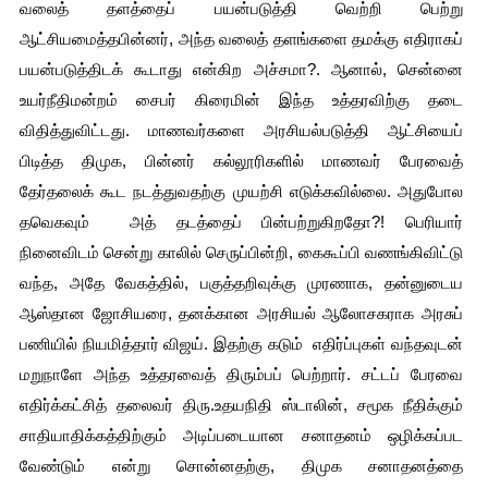
வலைத் தளத்தைப் பயன்படுத்தி வெற்றி பெற்று 
ஆட்சியமைத்தபின்னர், அந்த வலைத் தளங்களை தமக்கு எதிராகப் 
பயன்படுத்திடக் கூடாது என்கிற அச்சமா?. ஆனால், சென்னை 
உயர்நீதிமன்றம் சைபர் கிரைமின் இந்த உத்தரவிற்கு தடை 
விதித்துவிட்டது. மாணவர்களை அரசியல்படுத்தி ஆட்சியைப் 
பிடித்த திமுக, பின்னர் கல்லூரிகளில் மாணவர் பேரவைத் 
தேர்தலைக் கூட நடத்துவதற்கு முயற்சி எடுக்கவில்லை. அதுபோல 
தவெகவும்  அத் தடத்தைப் பின்பற்றுகிறதோ?! பெரியார் 
நினைவிடம் சென்று காலில் செருப்பின்றி, கைகூப்பி வணங்கிவிட்டு 
வந்த, அதே வேகத்தில், பகுத்தறிவுக்கு முரணாக, தன்னுடைய 
ஆஸ்தான ஜோசியரை, தனக்கான அரசியல் ஆலோசகராக அரசுப் 
பணியில் நியமித்தார் விஜய். இதற்கு கடும்  எதிர்ப்புகள் வந்தவுடன் 
மறுநாளே அந்த உத்தரவைத் திரும்பப் பெற்றார். சட்டப் பேரவை 
எதிர்க்கட்சித் தலைவர் திரு.உதயநிதி ஸ்டாலின், சமூக நீதிக்கும் 
சாதியாதிக்கத்திற்கும் அடிப்படையான சனாதனம் ஒழிக்கப்பட 
வேண்டும் என்று சொன்னதற்கு, திமுக சனாதனத்தை 