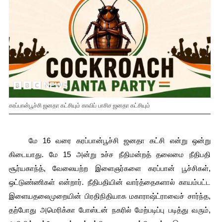
கரப்பான்பூச்சி ஜனதா கட்சியும் காவிப் பாசிச ஜனதா கட்சியும்
    மே 16 வரை கரப்பான்பூச்சி ஜனதா கட்சி என்று ஒன்று 
கிடையாது. மே 15 அன்று உச்ச நீதிமன்றத் தலைமை நீதிபதி 
சூர்யகாந்த், வேலையற்ற இளைஞர்களை கரப்பான் பூச்சிகள், 
ஒட்டுண்ணிகள் என்றார். நீதிபதியின் வார்த்தைகளால் காயம்பட்ட 
இளையதலைமுறையின் பிரதிநிதியாக மகாராஷ்ட்ராவைச் சார்ந்த, 
தற்போது அமெரிக்கா போஸ்டன் நகரில் மேற்படிப்பு படித்து வரும், 