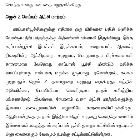
சொந்தமானது என்பதை மறுதளிக்கிறது.
ஜென் 
Z
 செய்யும் ஆட்சி மாற்றம்
   கரப்பான்பூச்சிகளுக்கு எதிராக ஒரு விரிவான பதில் அளிக்க 
வேண்டிய நிர்ப்பந்தத்துக்கு ஆர்எஸ்எஸ் உள்ளாகி இருக்கிறது. இந்த 
கரப்பான்பூச்சி இயக்கம் இருக்கலாம், மறையலாம். ஆனால், 
நிலவுகின்ற ஆட்சிமுறை, சமுதாய, பொருளாதார பிரச்சனைகள் 
காரணமாக வேறொரு கரப்பான் பூச்சி மீண்டும் உதிக்க 
வாய்ப்புள்ளது என்பதை மறுக்க முடியாது. ஏனென்றால், உலகம் 
முழுவதும் ஜென் Z தலைமுறை எழுந்து வருகிறது. லத்தீன் 
அமெரிக்கா, பொலிவியா, வெனிசூலா முதல் சமீபத்திய 
பங்களாதேஷ், இலங்கை, நேபாளம் வரை ஆட்சி மாற்றங்களுக்கு 
இளைய தலைமுறையின் எழுச்சியே காரணமாகியிருக்கிறது. 
அதுபோன்றதொரு நாள் இந்தியாவிலும் வருவது வெகுதொலைவில் 
இல்லை என்பதைத்தான் கரப்பான் பூச்சி ஜனதா கட்சியின் உதயமும் 
அது வைரலாகும் வேகமும் நமக்கு சுட்டிக்காட்டுகின்றன.