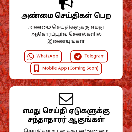
அண்மை செய்திகள் பெற
அண்மை செய்திகளுக்கு எமது
அதிகாரப்பூர்வ சேனல்களில்
இணையுங்கள்
WhatsApp
Telegram
Mobile App (Coming Soon)
எமது செய்தி ஏடுகளுக்கு
சந்தாதாரர் ஆகுங்கள்
செய்திகள் உடனுக்குடன்!அண்மை