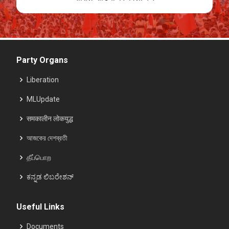
Party Organs
Liberation
MLUpdate
समकालीन लोकयुद्ध
আজকের দেশব্রতী
தீப்பொற
ಕನ್ನಡ ಲಿಬರೇಶನ್
Useful Links
Documents