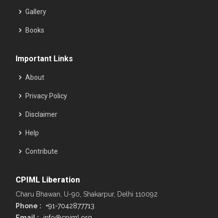
Gallery
Books
Important Links
About
Privacy Policy
Disclaimer
Help
Contribute
CPIML Liberation
Charu Bhawan, U-90, Shakarpur, Delhi 110092
Phone :
+91-7042877713
Email :
info@cpiml.org